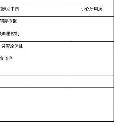
招辨別中風
小心牙周病!
謂憂
症
鬱
談血壓控制
肝炎帶原保健
食道癌