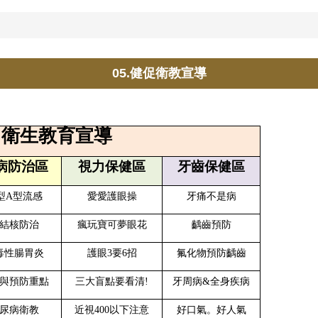
05.健促衛教宣導
 衛生教育宣導
病防治區
視力保健區
牙齒保健區
型A型流感
愛愛護眼操
牙痛不是病
結核防治
瘋玩寶可夢眼花
齲齒預防
毒性腸胃炎
護眼3要6招
氟化物預防齲齒
與預防重點
三大盲點要看清!
牙周病&全身疾病
尿病衛教
近視400以下注意
好口氣。好人氣