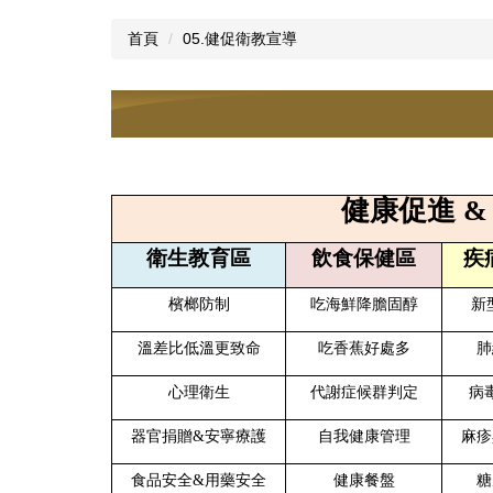
首頁
05.健促衛教宣導
健康促進 &
衛生教育區
飲食保健區
疾
檳榔防制
吃海鮮降膽固醇
新
溫差比低溫更致命
吃香蕉好處多
肺
心理衛生
代謝症候群判定
病
器官捐贈&安寧療護
自我健康管理
麻疹
食品安全&用藥安全
健康餐盤
糖