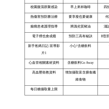
校園腹瀉群聚感染
早上來杯咖啡
四
熱傷害預防勝治療
要享瘦也要健康
何
癲癇患者護理指導
辨識劣質豬油
淺
電子煙也會成癮
預防三高有秘訣
B型
新手爸媽日記
-宣導影
小心!含糖飲料
片1
心血管相關素材資料
含糖飲料Go Away
高血壓衛教資料
增加攝取富含膳食纖
維食物
每日糖攝取量上限