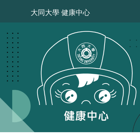
跳
到
大同大學 健康中心
主
要
內
容
區