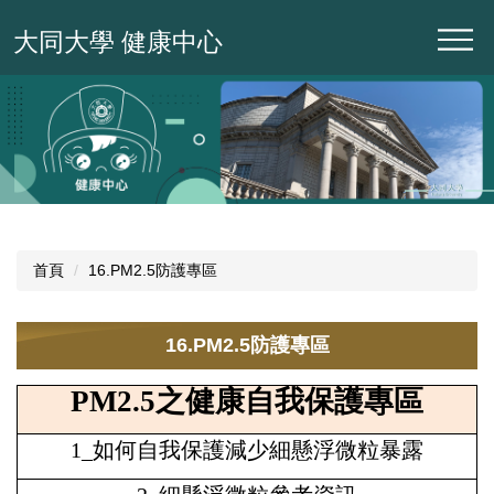
跳
大同大學 健康中心
到
主
要
內
容
區
首頁
16.PM2.5防護專區
16.PM2.5防護專區
PM2.5之健康自我保護專區
1_如何自我保護減少細懸浮微粒暴露