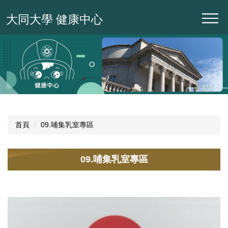
跳
大同大學 健康中心
到
主
要
內
容
區
首頁
09.哺集乳室專區
09.哺集乳室專區