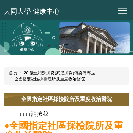
跳
大同大學 健康中心
到
主
要
內
容
區
首頁
20.嚴重特殊肺炎(武漢肺炎)傳染病專區
全國指定社區採檢院所及重度收治醫院
全國指定社區採檢院所及重度收治醫院
↓
↓
↓
↓
↓
↓
↓
↓
↓
請按我
♦全國指定社區採檢院所及重