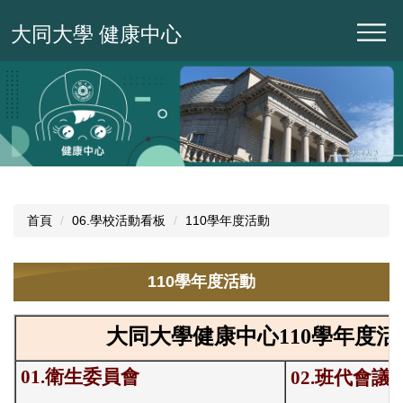
跳
大同大學 健康中心
到
主
要
內
容
區
首頁
06.學校活動看板
110學年度活動
110學年度活動
大同大學健康中心
110
學年度活
01.衛生委員會
02.班代會議