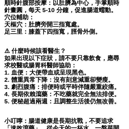
順時針腹部按摩：以肚臍為中心，手掌順時
針畫圓，每天 5-10 分鐘，促進腸道蠕動。
穴位輔助：
天樞穴：肚臍旁開三指寬處。
足三里：膝蓋下四指寬，脛骨外側。
⚠️ 什麼時候該看醫生？
如果出現以下症狀，請不要只靠飲食，應尋
求校醫或腸胃科醫師協助：
1. 血便：大便帶血或呈現黑色。
2. 體重異常下降：沒有刻意減重卻變瘦。
3. 劇烈腹痛：排便時或平時伴隨嚴重絞痛。
4. 長期依賴瀉藥：不吃藥就完全無法排便。
5. 便秘超過兩週：且調整生活後仍無改善。
小叮嚀：腸道健康是長期抗戰，不要追求
「速效瀉藥」，從今天的一杯水、一盤菜開