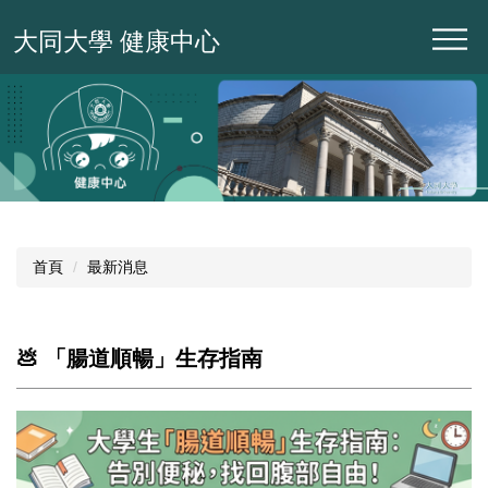
跳
大同大學 健康中心
到
主
要
內
容
區
首頁
最新消息
💩 「腸道順暢」生存指南