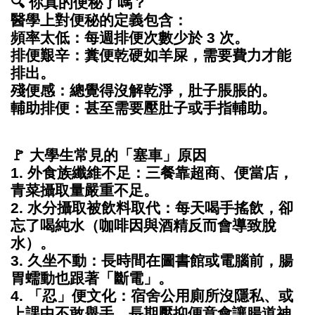
🔍 你真的便秘了嗎？
醫學上對便秘的定義包含：
頻率太低：每週排便次數少於 3 次。
排便艱辛：糞便乾硬如羊屎，需要費力才能
排出。
殘便感：總覺得沒解乾淨，肚子脹脹的。
輔助排便：甚至需要壓肚子或手指輔助。
🚩 大學生常見的「塞車」原因
1. 外食族纖維不足：三餐靠超商、便當店，
青菜攝取量嚴重不足。
2. 水分攝取被飲料取代：每天喝手搖飲，卻
忘了喝純水（咖啡因與酒精反而會導致脫
水）。
3. 久坐不動：長時間在圖書館或電腦前，腸
胃蠕動也跟著「斷電」。
4. 「忍」便文化：宿舍公用廁所沒隱私、或
上課中不敢舉手，長期壓抑便意會讓腸道神