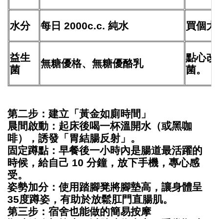
水分
每日 2000c.c. 純水
買個大
益生
點心改
無糖優格、無糖優酪乳
菌
菌。
第二步：建立「黃金如廁時間」
晨間啟動：起床後喝一杯溫開水（或黑咖
啡），誘發「胃結腸反射」。
固定蹲點：早餐後一小時內是腸道最活躍的
時候，給自己 10 分鐘，放下手機，專心感
受。
姿勢加分：使用踏腳凳將腳墊高，讓身體呈
35度蹲姿，有助於放鬆肛門直腸肌。
第三步：宿舍也能做的簡易按摩