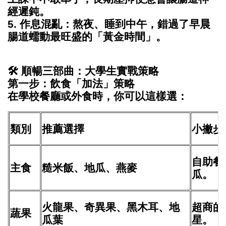
經遲鈍。
5. 作息混亂：熬夜、睡到中午，錯過了早晨
腸道蠕動最旺盛的「黃金時間」。
🛠️ 順暢三部曲：大學生實戰策略
第一步：飲食「加法」策略
在學校餐廳或外食時，你可以這樣選：
類別
推薦選擇
小撇步
自助餐
主食
糙米飯、地瓜、燕麥
瓜。
火龍果、奇異果、黑木耳、地
超商的
蔬果
瓜葉
星。