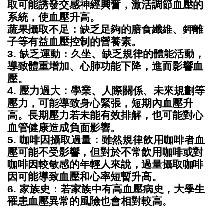
取可能誘發交感神經興奮，激活調節血壓的
系統，使血壓升高。
蔬果攝取不足：缺乏足夠的膳食纖維、鉀離
子等有益血壓控制的營養素。
3. 缺乏運動
：久坐、缺乏規律的體能活動，
導致體重增加、心肺功能下降，進而影響血
壓。
4. 壓力過大
：學業、人際關係、未來規劃等
壓力，可能導致身心緊張，短期內血壓升
高。長期壓力若未能有效排解，也可能對心
血管健康造成負面影響。
5. 咖啡因攝取過量
：雖然規律飲用咖啡者血
壓可能不受影響，但對於不常飲用咖啡或對
咖啡因較敏感的年輕人來說，過量攝取咖啡
因可能導致血壓和心率短暫升高。
6. 家族史
：若家族中有高血壓病史，大學生
罹患血壓異常的風險也會相對較高。