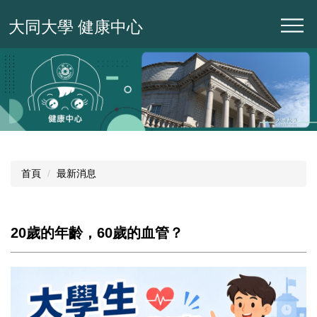
跳
大同大學 健康中心
到
主
要
內
容
區
首頁
最新消息
20歲的年齡，60歲的血管？