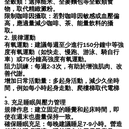
全穀類
：選擇糙米、全麥麵包等全穀類食
物，取代精緻澱粉。
限制咖啡因攝取
：若對咖啡因敏感或血壓偏
高，應適量減少咖啡、茶、能量飲料的攝
取。
2. 規律運動
有氧運動
：建議每週至少進行150分鐘中等強
度有氧運動（如快走、慢跑、游泳、騎自行
車）或75分鐘高強度有氧運動。
阻力訓練
：每週2-3次，有助於增強肌肉、改
善代謝。
增加日常活動量
：多起身活動，減少久坐時
間，例如每小時起身走動、爬樓梯取代電梯
。
3. 充足睡眠與壓力管理
規律作息
：建立固定的睡覺和起床時間，即
使在週末也盡量保持一致。
確保睡眠充足
：每晚建議睡足7-9小時。營造