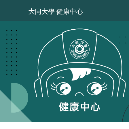
跳
到
大同大學 健康中心
主
要
內
容
區