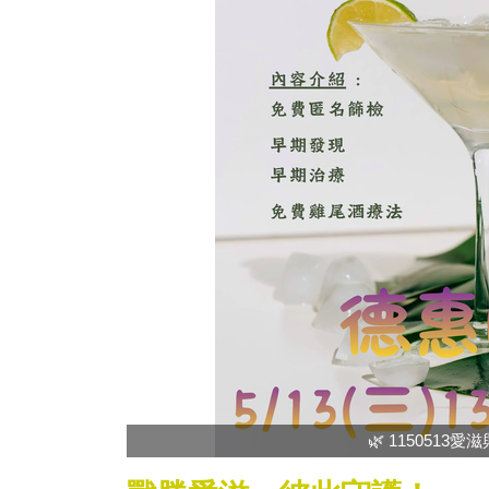
🌿 1150513