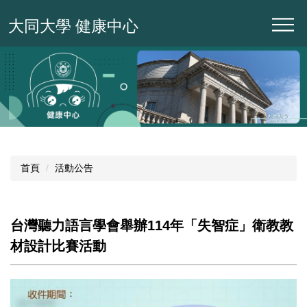
跳
大同大學 健康中心
到
主
要
內
容
區
首頁
活動公告
台灣聽力語言學會舉辦114年「失智症」衛教教
材設計比賽活動